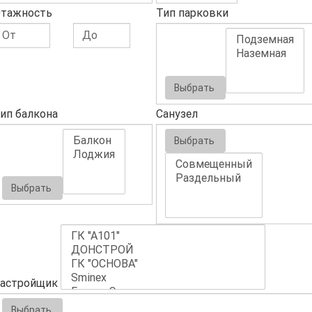
тажность
Тип парковки
Выбрать
ип балкона
Санузел
Выбрать
Выбрать
астройщик
Выбрать