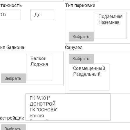
тажность
Тип парковки
Выбрать
ип балкона
Санузел
Выбрать
Выбрать
астройщик
Выбрать