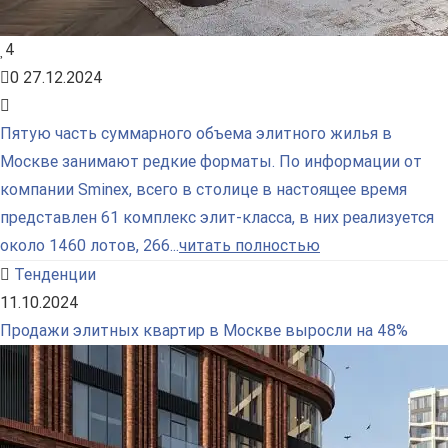
4
0
27.12.2024
Пятую часть суммарного объема элитного жилья в
Москве занимают редкие форматы. По информации от
компании Sminex, всего в столице в настоящее время
представлен 61 комплекс элит-класса, в них реализуется
около 1460 лотов, 266...
читать полностью
Тенденции
11.10.2024
Продажи элитных квартир в Москве выросли на 48%