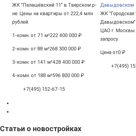
ЖК "Палашёвский 11" в Тверском р-
Давыдовском
не. Цены на квартиры от 222,4 млн
ЖК "Городская 
рублей.
Давыдовском" 
ЦАО г. Москвы.
1-комн.
от 71 м²
222 400 000 ₽
запросу.
2-комн.
от 88 м²
268 300 000 ₽
Цена
от
0 ₽
3-комн.
от 141 м²
428 400 000 ₽
+7(495) 15
4-комн.
от 188 м²
596 800 000 ₽
+7(495) 152-67-15
Статьи о новостройках