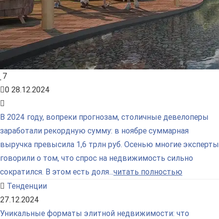
7
0
28.12.2024
В 2024 году, вопреки прогнозам, столичные девелоперы
заработали рекордную сумму: в ноябре суммарная
выручка превысила 1,6 трлн руб. Осенью многие эксперты
говорили о том, что спрос на недвижимость сильно
сократился. В этом есть доля...
читать полностью
Тенденции
27.12.2024
Уникальные форматы элитной недвижимости: что