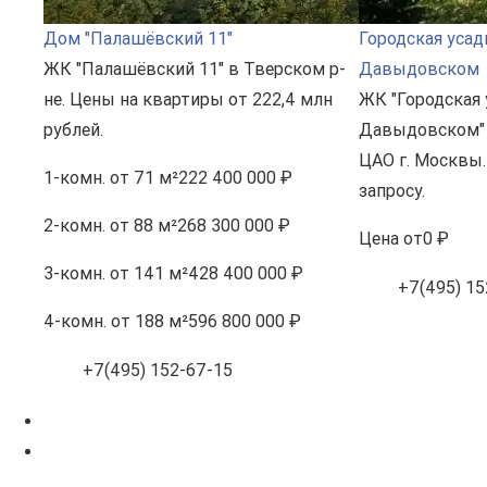
Дом "Палашёвский 11"
Городская усад
ЖК "Палашёвский 11" в Тверском р-
Давыдовском
не. Цены на квартиры от 222,4 млн
ЖК "Городская 
рублей.
Давыдовском" 
ЦАО г. Москвы.
1-комн.
от 71 м²
222 400 000 ₽
запросу.
2-комн.
от 88 м²
268 300 000 ₽
Цена
от
0 ₽
3-комн.
от 141 м²
428 400 000 ₽
+7(495) 15
4-комн.
от 188 м²
596 800 000 ₽
+7(495) 152-67-15