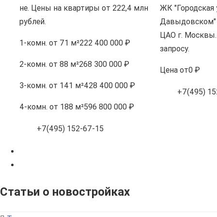
не. Цены на квартиры от 222,4 млн
ЖК "Городская 
рублей.
Давыдовском" 
ЦАО г. Москвы.
1-комн.
от 71 м²
222 400 000 ₽
запросу.
2-комн.
от 88 м²
268 300 000 ₽
Цена
от
0 ₽
3-комн.
от 141 м²
428 400 000 ₽
+7(495) 15
4-комн.
от 188 м²
596 800 000 ₽
+7(495) 152-67-15
Статьи о новостройках