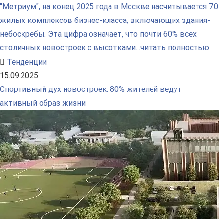
"Метриум", на конец 2025 года в Москве насчитывается 70
жилых комплексов бизнес-класса, включающих здания-
небоскребы. Эта цифра означает, что почти 60% всех
столичных новостроек с высотками...
читать полностью
Тенденции
15.09.2025
Спортивный дух новостроек: 80% жителей ведут
активный образ жизни