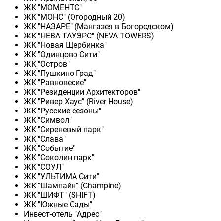
ЖК "МОМЕНТС"
ЖК "МОНС" (Огородный 20)
ЖК "НАЗАРЕ" (Мангазея в Богородском)
ЖК "НЕВА ТАУЭРС" (NEVA TOWERS)
ЖК "Новая Щербинка"
ЖК "Одинцово Сити"
ЖК "Остров"
ЖК "Пушкино Град"
ЖК "Равновесие"
ЖК "Резиденции Архитекторов"
ЖК "Ривер Хаус" (River Нouse)
ЖК "Русские сезоны"
ЖК "Символ"
ЖК "Сиреневый парк"
ЖК "Слава"
ЖК "Событие"
ЖК "Соколин парк"
ЖК "СОУЛ"
ЖК "УЛЬТИМА Сити"
ЖК "Шампайн" (Champine)
ЖК "ШИФТ" (SHIFT)
ЖК "Южные Сады"
Инвест-отель "Адрес"