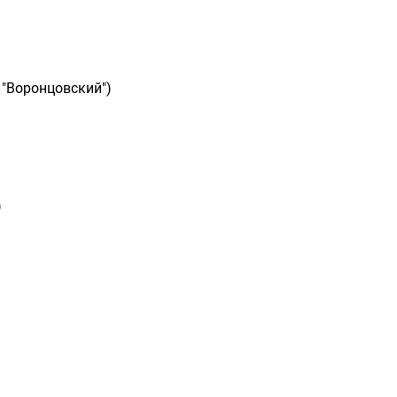
 "Воронцовский")
)