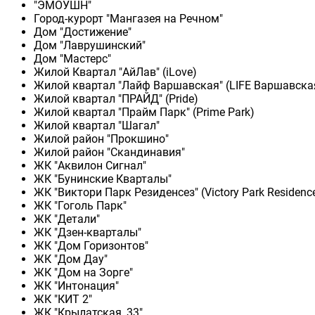
"ЭМОУШН"
Город-курорт "Мангазея на Речном"
Дом "Достижение"
Дом "Лаврушинский"
Дом "Мастерс"
Жилой Квартал "АйЛав" (iLove)
Жилой квартал "Лайф Варшавская" (LIFE Варшавска
Жилой квартал "ПРАЙД" (Pride)
Жилой квартал "Прайм Парк" (Prime Park)
Жилой квартал "Шагал"
Жилой район "Прокшино"
Жилой район "Скандинавия"
ЖК "Аквилон Сигнал"
ЖК "Бунинские Кварталы"
ЖК "Виктори Парк Резиденсез" (Victory Park Residenc
ЖК "Гоголь Парк"
ЖК "Детали"
ЖК "Дзен-кварталы"
ЖК "Дом Горизонтов"
ЖК "Дом Дау"
ЖК "Дом на Зорге"
ЖК "Интонация"
ЖК "КИТ 2"
ЖК "Крылатская, 33"