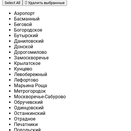
Select All
Удалить выбранные
Аэропорт
Басманный
Беговой
Богородское
Бутырский
Даниловский
Донской
Дорогомилово
Замоскворечье
Крылатское
Кунцево
Левобережный
Лефортово
Марьина Роща
Метрогородок
Москворечье-Сабурово
Обручевский
Одинцовский
Останкинский
Отрадное
Печатники
Подольский