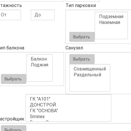
тажность
Тип парковки
Выбрать
ип балкона
Санузел
Выбрать
Выбрать
астройщик
Выбрать