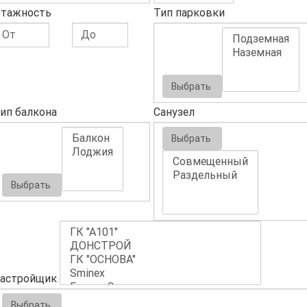
тажность
Тип парковки
Выбрать
ип балкона
Санузел
Выбрать
Выбрать
астройщик
Выбрать