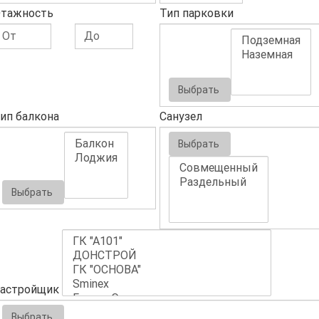
тажность
Тип парковки
Выбрать
ип балкона
Санузел
Выбрать
Выбрать
астройщик
Выбрать