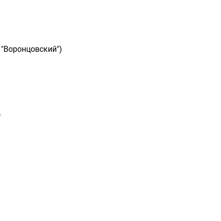
 "Воронцовский")
)