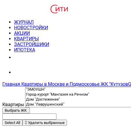
ЖУРНАЛ
НОВОСТРОЙКИ
АКЦИИ
КВАРТИРЫ
ЗАСТРОЙЩИКИ
ИПОТЕКА
8(495) 220-3043
Консультация пн-пт 9-21
Главная
Квартиры в Москве и Подмосковье
ЖК "КутузовGR
Квартиры
Выбрать ЖК
Select All
Удалить выбранные