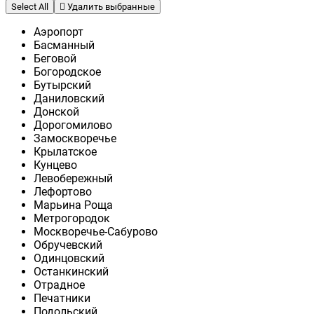
Select All
Удалить выбранные
Аэропорт
Басманный
Беговой
Богородское
Бутырский
Даниловский
Донской
Дорогомилово
Замоскворечье
Крылатское
Кунцево
Левобережный
Лефортово
Марьина Роща
Метрогородок
Москворечье-Сабурово
Обручевский
Одинцовский
Останкинский
Отрадное
Печатники
Подольский