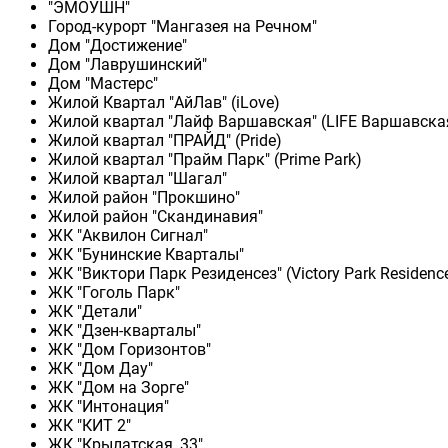
"ЭМОУШН"
Город-курорт "Мангазея на Речном"
Дом "Достижение"
Дом "Лаврушинский"
Дом "Мастерс"
Жилой Квартал "АйЛав" (iLove)
Жилой квартал "Лайф Варшавская" (LIFE Варшавска
Жилой квартал "ПРАЙД" (Pride)
Жилой квартал "Прайм Парк" (Prime Park)
Жилой квартал "Шагал"
Жилой район "Прокшино"
Жилой район "Скандинавия"
ЖК "Аквилон Сигнал"
ЖК "Бунинские Кварталы"
ЖК "Виктори Парк Резиденсез" (Victory Park Residenc
ЖК "Гоголь Парк"
ЖК "Детали"
ЖК "Дзен-кварталы"
ЖК "Дом Горизонтов"
ЖК "Дом Дау"
ЖК "Дом на Зорге"
ЖК "Интонация"
ЖК "КИТ 2"
ЖК "Крылатская, 33"