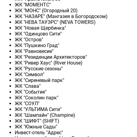
ЖК "МОМЕНТС"
ЖК "МОНС" (Огородный 20)
ЖК "НАЗАРЕ" (Мангазея в Богородском)
ЖК "НЕВА ТАУЭРС" (NEVA TOWERS)
ЖК "Новая Щербинка"
ЖК "Одинцово Сити"
ЖК "Остров"
ЖК "Пушкино Град"
ЖК "Равновесие"
ЖК "Резиденции Архитекторов"
ЖК "Ривер Хаус" (River Нouse)
ЖК "Русские сезоны"
ЖК "Символ"
ЖК "Сиреневый парк"
ЖК "Слава"
ЖК "Событие"
ЖК "Соколин парк"
ЖК "СОУЛ"
ЖК "УЛЬТИМА Сити"
ЖК "Шампайн" (Champine)
ЖК "ШИФТ" (SHIFT)
ЖК "Южные Сады"
Инвест-отель "Адрес"