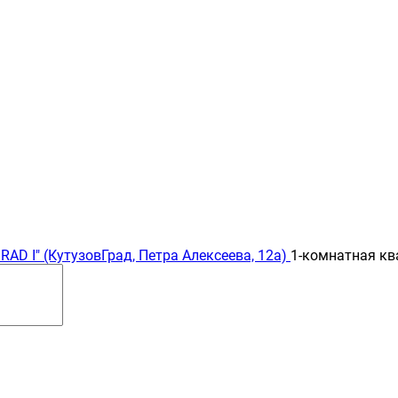
AD I" (КутузовГрад, Петра Алексеева, 12а)
1-комнатная кв