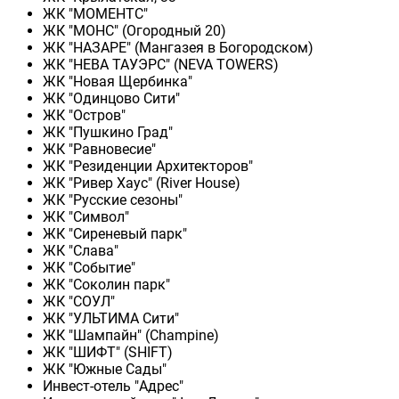
ЖК "МОМЕНТС"
ЖК "МОНС" (Огородный 20)
ЖК "НАЗАРЕ" (Мангазея в Богородском)
ЖК "НЕВА ТАУЭРС" (NEVA TOWERS)
ЖК "Новая Щербинка"
ЖК "Одинцово Сити"
ЖК "Остров"
ЖК "Пушкино Град"
ЖК "Равновесие"
ЖК "Резиденции Архитекторов"
ЖК "Ривер Хаус" (River Нouse)
ЖК "Русские сезоны"
ЖК "Символ"
ЖК "Сиреневый парк"
ЖК "Слава"
ЖК "Событие"
ЖК "Соколин парк"
ЖК "СОУЛ"
ЖК "УЛЬТИМА Сити"
ЖК "Шампайн" (Champine)
ЖК "ШИФТ" (SHIFT)
ЖК "Южные Сады"
Инвест-отель "Адрес"