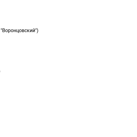
 "Воронцовский")
)