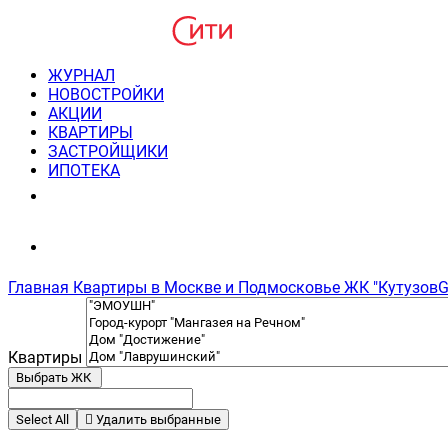
ЖУРНАЛ
НОВОСТРОЙКИ
АКЦИИ
КВАРТИРЫ
ЗАСТРОЙЩИКИ
ИПОТЕКА
8(495) 220-3043
Консультация пн-пт 9-21
Главная
Квартиры в Москве и Подмосковье
ЖК "КутузовGR
Квартиры
Выбрать ЖК
Select All
Удалить выбранные