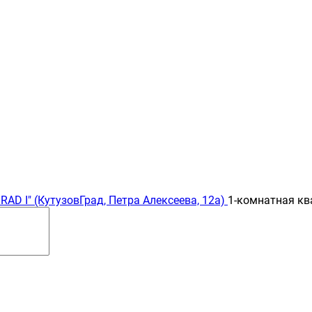
AD I" (КутузовГрад, Петра Алексеева, 12а)
1-комнатная кв