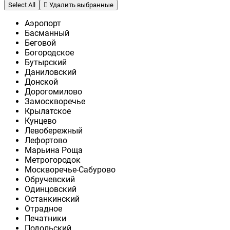
Select All
Удалить выбранные
Аэропорт
Басманный
Беговой
Богородское
Бутырский
Даниловский
Донской
Дорогомилово
Замоскворечье
Крылатское
Кунцево
Левобережный
Лефортово
Марьина Роща
Метрогородок
Москворечье-Сабурово
Обручевский
Одинцовский
Останкинский
Отрадное
Печатники
Подольский