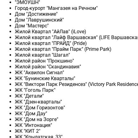
"ЭМОУШН"
Город-курорт "Мангазея на Речном"
Дом "Достижение"
Дом "Лаврушинский"
Дом "Мастерс"
Жилой Квартал "АйЛав" (iLove)
Жилой квартал "Лайф Варшавская" (LIFE Варшавска
Жилой квартал "ПРАЙД" (Pride)
Жилой квартал "Прайм Парк" (Prime Park)
Жилой квартал "Шагал"
Жилой район "Прокшино"
Жилой район "Скандинавия"
ЖК "Аквилон Сигнал"
ЖК "Бунинские Кварталы"
ЖК "Виктори Парк Резиденсез" (Victory Park Residenc
ЖК "Гоголь Парк"
ЖК "Детали"
ЖК "Дзен-кварталы"
ЖК "Дом Горизонтов"
ЖК "Дом Дау"
ЖК "Дом на Зорге"
ЖК "Интонация"
ЖК "КИТ 2"
ЖК "Крылатская, 33"