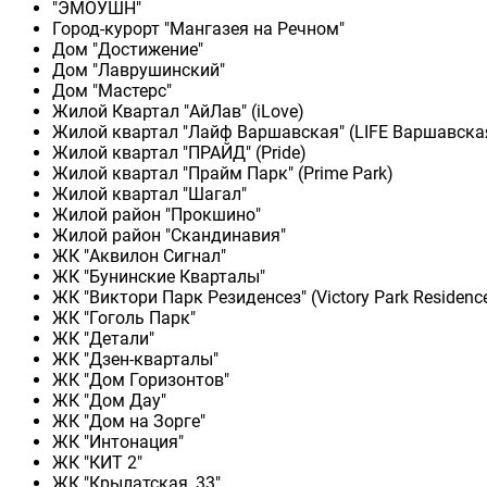
"ЭМОУШН"
Город-курорт "Мангазея на Речном"
Дом "Достижение"
Дом "Лаврушинский"
Дом "Мастерс"
Жилой Квартал "АйЛав" (iLove)
Жилой квартал "Лайф Варшавская" (LIFE Варшавска
Жилой квартал "ПРАЙД" (Pride)
Жилой квартал "Прайм Парк" (Prime Park)
Жилой квартал "Шагал"
Жилой район "Прокшино"
Жилой район "Скандинавия"
ЖК "Аквилон Сигнал"
ЖК "Бунинские Кварталы"
ЖК "Виктори Парк Резиденсез" (Victory Park Residenc
ЖК "Гоголь Парк"
ЖК "Детали"
ЖК "Дзен-кварталы"
ЖК "Дом Горизонтов"
ЖК "Дом Дау"
ЖК "Дом на Зорге"
ЖК "Интонация"
ЖК "КИТ 2"
ЖК "Крылатская, 33"