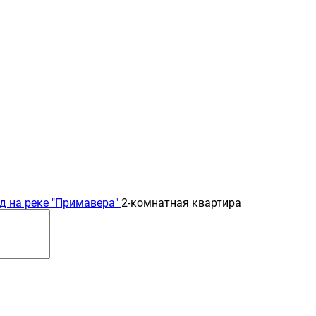
д на реке "Примавера"
2-комнатная квартира