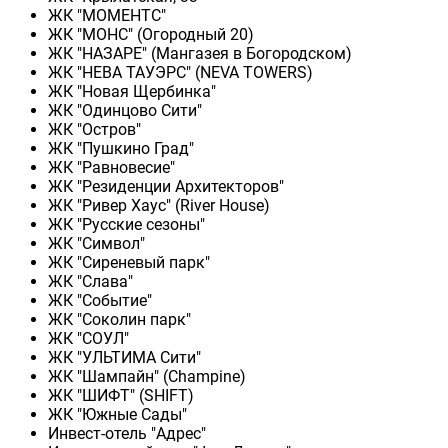
ЖК "МОМЕНТС"
ЖК "МОНС" (Огородный 20)
ЖК "НАЗАРЕ" (Мангазея в Богородском)
ЖК "НЕВА ТАУЭРС" (NEVA TOWERS)
ЖК "Новая Щербинка"
ЖК "Одинцово Сити"
ЖК "Остров"
ЖК "Пушкино Град"
ЖК "Равновесие"
ЖК "Резиденции Архитекторов"
ЖК "Ривер Хаус" (River Нouse)
ЖК "Русские сезоны"
ЖК "Символ"
ЖК "Сиреневый парк"
ЖК "Слава"
ЖК "Событие"
ЖК "Соколин парк"
ЖК "СОУЛ"
ЖК "УЛЬТИМА Сити"
ЖК "Шампайн" (Champine)
ЖК "ШИФТ" (SHIFT)
ЖК "Южные Сады"
Инвест-отель "Адрес"