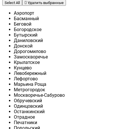
Select All
Удалить выбранные
Аэропорт
Басманный
Беговой
Богородское
Бутырский
Даниловский
Донской
Дорогомилово
Замоскворечье
Крылатское
Кунцево
Левобережный
Лефортово
Марьина Роща
Метрогородок
Москворечье-Сабурово
Обручевский
Одинцовский
Останкинский
Отрадное
Печатники
Подольский