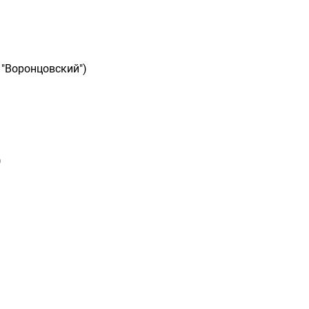
 "Воронцовский")
)