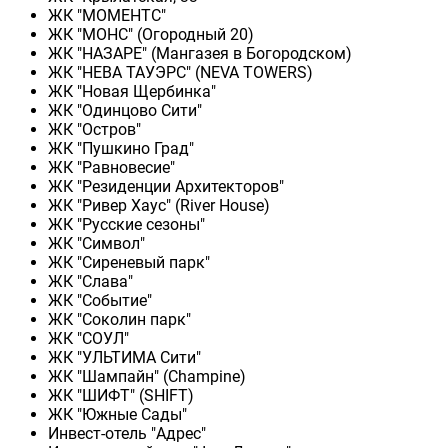
ЖК "МОМЕНТС"
ЖК "МОНС" (Огородный 20)
ЖК "НАЗАРЕ" (Мангазея в Богородском)
ЖК "НЕВА ТАУЭРС" (NEVA TOWERS)
ЖК "Новая Щербинка"
ЖК "Одинцово Сити"
ЖК "Остров"
ЖК "Пушкино Град"
ЖК "Равновесие"
ЖК "Резиденции Архитекторов"
ЖК "Ривер Хаус" (River Нouse)
ЖК "Русские сезоны"
ЖК "Символ"
ЖК "Сиреневый парк"
ЖК "Слава"
ЖК "Событие"
ЖК "Соколин парк"
ЖК "СОУЛ"
ЖК "УЛЬТИМА Сити"
ЖК "Шампайн" (Champine)
ЖК "ШИФТ" (SHIFT)
ЖК "Южные Сады"
Инвест-отель "Адрес"