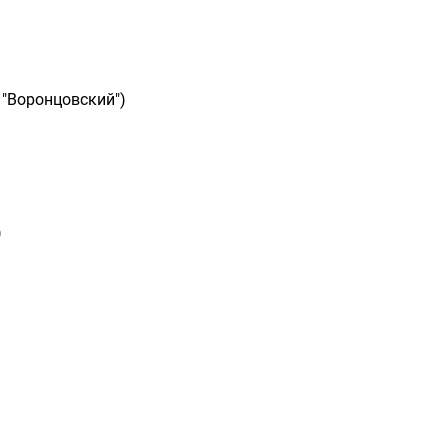
 "Воронцовский")
)