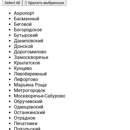
Select All
Удалить выбранные
Аэропорт
Басманный
Беговой
Богородское
Бутырский
Даниловский
Донской
Дорогомилово
Замоскворечье
Крылатское
Кунцево
Левобережный
Лефортово
Марьина Роща
Метрогородок
Москворечье-Сабурово
Обручевский
Одинцовский
Останкинский
Отрадное
Печатники
Подольский