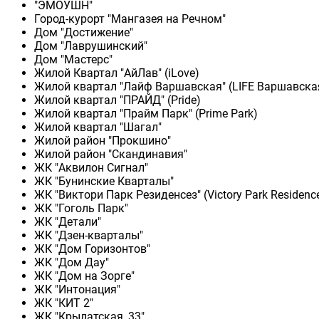
"ЭМОУШН"
Город-курорт "Мангазея на Речном"
Дом "Достижение"
Дом "Лаврушинский"
Дом "Мастерс"
Жилой Квартал "АйЛав" (iLove)
Жилой квартал "Лайф Варшавская" (LIFE Варшавска
Жилой квартал "ПРАЙД" (Pride)
Жилой квартал "Прайм Парк" (Prime Park)
Жилой квартал "Шагал"
Жилой район "Прокшино"
Жилой район "Скандинавия"
ЖК "Аквилон Сигнал"
ЖК "Бунинские Кварталы"
ЖК "Виктори Парк Резиденсез" (Victory Park Residenc
ЖК "Гоголь Парк"
ЖК "Детали"
ЖК "Дзен-кварталы"
ЖК "Дом Горизонтов"
ЖК "Дом Дау"
ЖК "Дом на Зорге"
ЖК "Интонация"
ЖК "КИТ 2"
ЖК "Крылатская, 33"