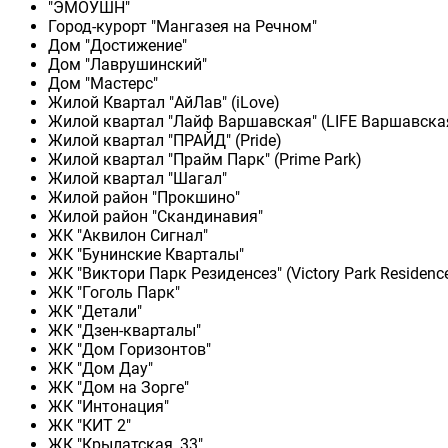
"ЭМОУШН"
Город-курорт "Мангазея на Речном"
Дом "Достижение"
Дом "Лаврушинский"
Дом "Мастерс"
Жилой Квартал "АйЛав" (iLove)
Жилой квартал "Лайф Варшавская" (LIFE Варшавска
Жилой квартал "ПРАЙД" (Pride)
Жилой квартал "Прайм Парк" (Prime Park)
Жилой квартал "Шагал"
Жилой район "Прокшино"
Жилой район "Скандинавия"
ЖК "Аквилон Сигнал"
ЖК "Бунинские Кварталы"
ЖК "Виктори Парк Резиденсез" (Victory Park Residenc
ЖК "Гоголь Парк"
ЖК "Детали"
ЖК "Дзен-кварталы"
ЖК "Дом Горизонтов"
ЖК "Дом Дау"
ЖК "Дом на Зорге"
ЖК "Интонация"
ЖК "КИТ 2"
ЖК "Крылатская, 33"