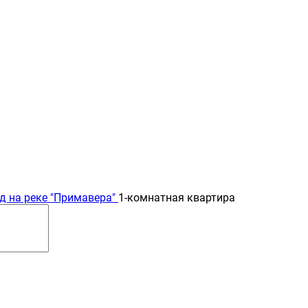
д на реке "Примавера"
1-комнатная квартира