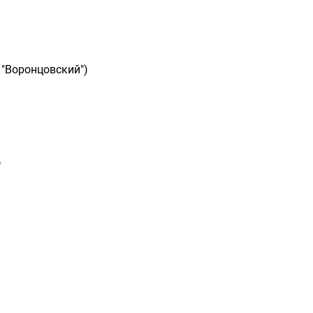
 "Воронцовский")
)