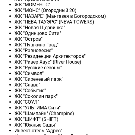
ЖК "МОМЕНТС"
ЖК "МОНС" (Огородный 20)
ЖК "НАЗАРЕ" (Мангазея в Богородском)
ЖК "НЕВА ТАУЭРС" (NEVA TOWERS)
ЖК "Новая Щербинка"
ЖК "Одинцово Сити"
ЖК "Остров"
ЖК "Пушкино Град"
ЖК "Равновесие"
ЖК "Резиденции Архитекторов"
ЖК "Ривер Хаус" (River Нouse)
ЖК "Русские сезоны"
ЖК "Символ"
ЖК "Сиреневый парк"
ЖК "Слава"
ЖК "Событие"
ЖК "Соколин парк"
ЖК "СОУЛ"
ЖК "УЛЬТИМА Сити"
ЖК "Шампайн" (Champine)
ЖК "ШИФТ" (SHIFT)
ЖК "Южные Сады"
Инвест-отель "Адрес"