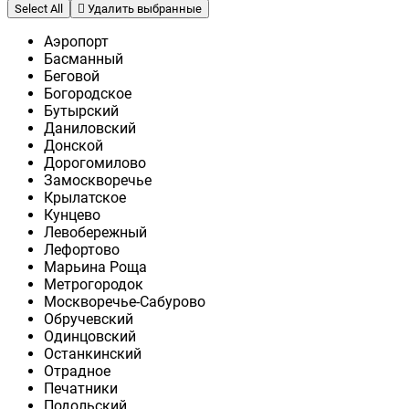
Select All
Удалить выбранные
Аэропорт
Басманный
Беговой
Богородское
Бутырский
Даниловский
Донской
Дорогомилово
Замоскворечье
Крылатское
Кунцево
Левобережный
Лефортово
Марьина Роща
Метрогородок
Москворечье-Сабурово
Обручевский
Одинцовский
Останкинский
Отрадное
Печатники
Подольский