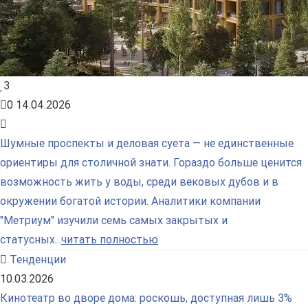
3
0
14.04.2026
Шумные проспекты и деловая суета — не единственные
ориентиры для столичной знати. Гораздо больше ценится
возможность жить у воды, среди вековых дубов и в
окружении богатой истории. Аналитики компании
"Метриум" изучили семь самых закрытых и
статусных...
читать полностью
Тенденции
10.03.2026
Кинотеатр во дворе дома: роскошь, доступная лишь 3%