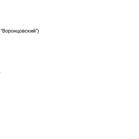
 "Воронцовский")
)