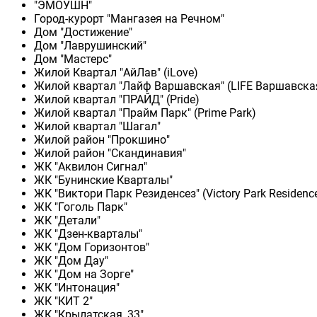
"ЭМОУШН"
Город-курорт "Мангазея на Речном"
Дом "Достижение"
Дом "Лаврушинский"
Дом "Мастерс"
Жилой Квартал "АйЛав" (iLove)
Жилой квартал "Лайф Варшавская" (LIFE Варшавска
Жилой квартал "ПРАЙД" (Pride)
Жилой квартал "Прайм Парк" (Prime Park)
Жилой квартал "Шагал"
Жилой район "Прокшино"
Жилой район "Скандинавия"
ЖК "Аквилон Сигнал"
ЖК "Бунинские Кварталы"
ЖК "Виктори Парк Резиденсез" (Victory Park Residenc
ЖК "Гоголь Парк"
ЖК "Детали"
ЖК "Дзен-кварталы"
ЖК "Дом Горизонтов"
ЖК "Дом Дау"
ЖК "Дом на Зорге"
ЖК "Интонация"
ЖК "КИТ 2"
ЖК "Крылатская, 33"