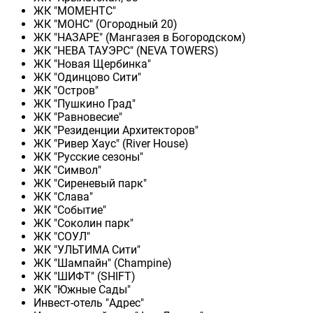
ЖК "МОМЕНТС"
ЖК "МОНС" (Огородный 20)
ЖК "НАЗАРЕ" (Мангазея в Богородском)
ЖК "НЕВА ТАУЭРС" (NEVA TOWERS)
ЖК "Новая Щербинка"
ЖК "Одинцово Сити"
ЖК "Остров"
ЖК "Пушкино Град"
ЖК "Равновесие"
ЖК "Резиденции Архитекторов"
ЖК "Ривер Хаус" (River Нouse)
ЖК "Русские сезоны"
ЖК "Символ"
ЖК "Сиреневый парк"
ЖК "Слава"
ЖК "Событие"
ЖК "Соколин парк"
ЖК "СОУЛ"
ЖК "УЛЬТИМА Сити"
ЖК "Шампайн" (Champine)
ЖК "ШИФТ" (SHIFT)
ЖК "Южные Сады"
Инвест-отель "Адрес"