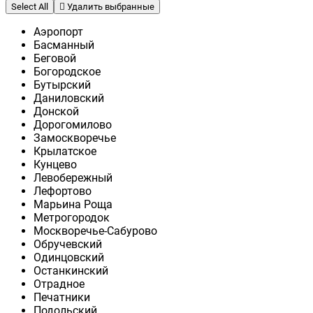
Select All
Удалить выбранные
Аэропорт
Басманный
Беговой
Богородское
Бутырский
Даниловский
Донской
Дорогомилово
Замоскворечье
Крылатское
Кунцево
Левобережный
Лефортово
Марьина Роща
Метрогородок
Москворечье-Сабурово
Обручевский
Одинцовский
Останкинский
Отрадное
Печатники
Подольский