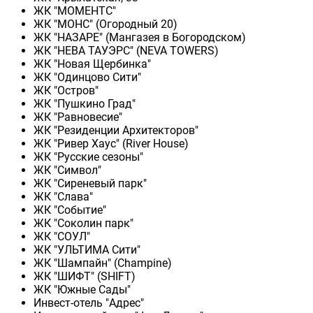
ЖК "МОМЕНТС"
ЖК "МОНС" (Огородный 20)
ЖК "НАЗАРЕ" (Мангазея в Богородском)
ЖК "НЕВА ТАУЭРС" (NEVA TOWERS)
ЖК "Новая Щербинка"
ЖК "Одинцово Сити"
ЖК "Остров"
ЖК "Пушкино Град"
ЖК "Равновесие"
ЖК "Резиденции Архитекторов"
ЖК "Ривер Хаус" (River Нouse)
ЖК "Русские сезоны"
ЖК "Символ"
ЖК "Сиреневый парк"
ЖК "Слава"
ЖК "Событие"
ЖК "Соколин парк"
ЖК "СОУЛ"
ЖК "УЛЬТИМА Сити"
ЖК "Шампайн" (Champine)
ЖК "ШИФТ" (SHIFT)
ЖК "Южные Сады"
Инвест-отель "Адрес"