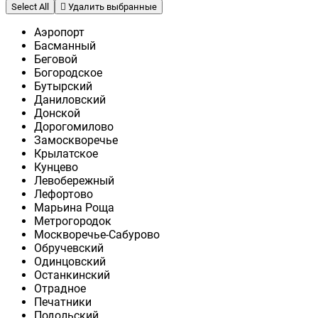
Select All
Удалить выбранные
Аэропорт
Басманный
Беговой
Богородское
Бутырский
Даниловский
Донской
Дорогомилово
Замоскворечье
Крылатское
Кунцево
Левобережный
Лефортово
Марьина Роща
Метрогородок
Москворечье-Сабурово
Обручевский
Одинцовский
Останкинский
Отрадное
Печатники
Подольский