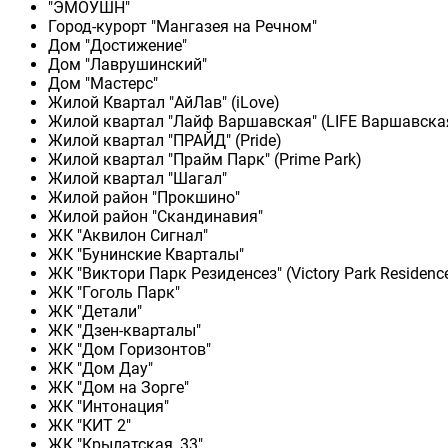
"ЭМОУШН"
Город-курорт "Мангазея на Речном"
Дом "Достижение"
Дом "Лаврушинский"
Дом "Мастерс"
Жилой Квартал "АйЛав" (iLove)
Жилой квартал "Лайф Варшавская" (LIFE Варшавска
Жилой квартал "ПРАЙД" (Pride)
Жилой квартал "Прайм Парк" (Prime Park)
Жилой квартал "Шагал"
Жилой район "Прокшино"
Жилой район "Скандинавия"
ЖК "Аквилон Сигнал"
ЖК "Бунинские Кварталы"
ЖК "Виктори Парк Резиденсез" (Victory Park Residenc
ЖК "Гоголь Парк"
ЖК "Детали"
ЖК "Дзен-кварталы"
ЖК "Дом Горизонтов"
ЖК "Дом Дау"
ЖК "Дом на Зорге"
ЖК "Интонация"
ЖК "КИТ 2"
ЖК "Крылатская, 33"