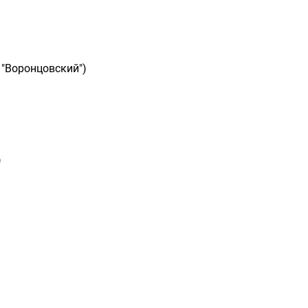
 "Воронцовский")
)