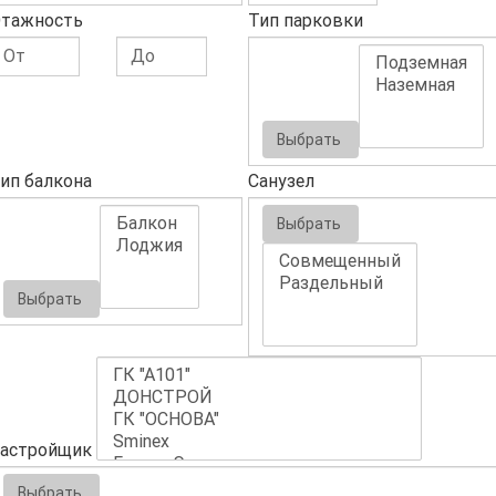
тажность
Тип парковки
Выбрать
ип балкона
Санузел
Выбрать
Выбрать
астройщик
Выбрать