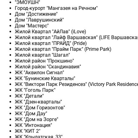
"ЭМОУШН"
Город-курорт "Мангазея на Речном"
Дом "Достижение"
Дом "Лаврушинский"
Дом "Мастерс"
Жилой Квартал "АйЛав" (iLove)
Жилой квартал "Лайф Варшавская" (LIFE Варшавска
Жилой квартал "ПРАЙД" (Pride)
Жилой квартал "Прайм Парк" (Prime Park)
Жилой квартал "Шагал"
Жилой район "Прокшино"
Жилой район "Скандинавия"
ЖК "Аквилон Сигнал"
ЖК "Бунинские Кварталы"
ЖК "Виктори Парк Резиденсез" (Victory Park Residenc
ЖК "Гоголь Парк"
ЖК "Детали"
ЖК "Дзен-кварталы"
ЖК "Дом Горизонтов"
ЖК "Дом Дау"
ЖК "Дом на Зорге"
ЖК "Интонация"
ЖК "КИТ 2"
ЖК "Крылатская, 33"