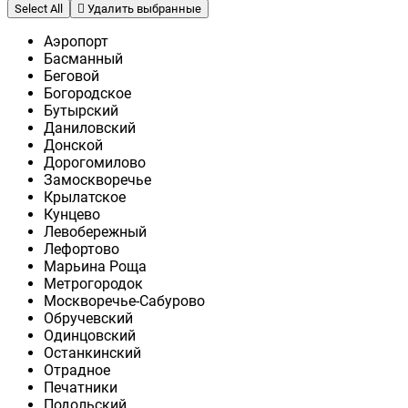
Select All
Удалить выбранные
Аэропорт
Басманный
Беговой
Богородское
Бутырский
Даниловский
Донской
Дорогомилово
Замоскворечье
Крылатское
Кунцево
Левобережный
Лефортово
Марьина Роща
Метрогородок
Москворечье-Сабурово
Обручевский
Одинцовский
Останкинский
Отрадное
Печатники
Подольский