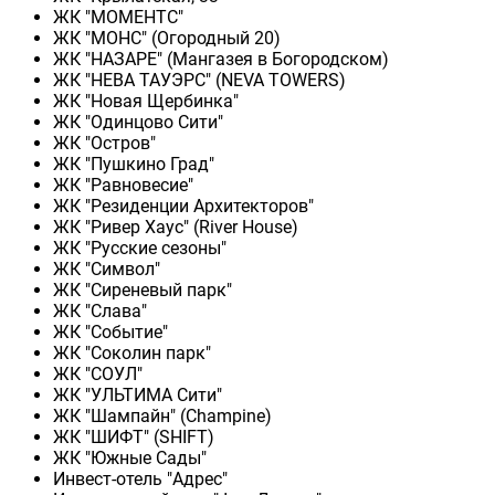
ЖК "МОМЕНТС"
ЖК "МОНС" (Огородный 20)
ЖК "НАЗАРЕ" (Мангазея в Богородском)
ЖК "НЕВА ТАУЭРС" (NEVA TOWERS)
ЖК "Новая Щербинка"
ЖК "Одинцово Сити"
ЖК "Остров"
ЖК "Пушкино Град"
ЖК "Равновесие"
ЖК "Резиденции Архитекторов"
ЖК "Ривер Хаус" (River Нouse)
ЖК "Русские сезоны"
ЖК "Символ"
ЖК "Сиреневый парк"
ЖК "Слава"
ЖК "Событие"
ЖК "Соколин парк"
ЖК "СОУЛ"
ЖК "УЛЬТИМА Сити"
ЖК "Шампайн" (Champine)
ЖК "ШИФТ" (SHIFT)
ЖК "Южные Сады"
Инвест-отель "Адрес"