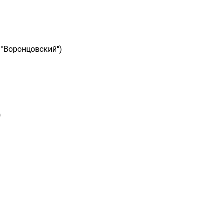
 "Воронцовский")
)