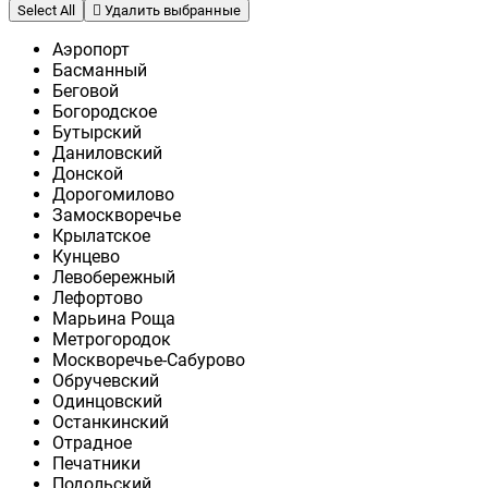
Select All
Удалить выбранные
Аэропорт
Басманный
Беговой
Богородское
Бутырский
Даниловский
Донской
Дорогомилово
Замоскворечье
Крылатское
Кунцево
Левобережный
Лефортово
Марьина Роща
Метрогородок
Москворечье-Сабурово
Обручевский
Одинцовский
Останкинский
Отрадное
Печатники
Подольский