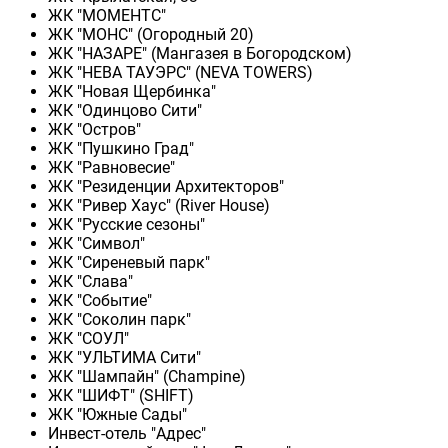
ЖК "МОМЕНТС"
ЖК "МОНС" (Огородный 20)
ЖК "НАЗАРЕ" (Мангазея в Богородском)
ЖК "НЕВА ТАУЭРС" (NEVA TOWERS)
ЖК "Новая Щербинка"
ЖК "Одинцово Сити"
ЖК "Остров"
ЖК "Пушкино Град"
ЖК "Равновесие"
ЖК "Резиденции Архитекторов"
ЖК "Ривер Хаус" (River Нouse)
ЖК "Русские сезоны"
ЖК "Символ"
ЖК "Сиреневый парк"
ЖК "Слава"
ЖК "Событие"
ЖК "Соколин парк"
ЖК "СОУЛ"
ЖК "УЛЬТИМА Сити"
ЖК "Шампайн" (Champine)
ЖК "ШИФТ" (SHIFT)
ЖК "Южные Сады"
Инвест-отель "Адрес"