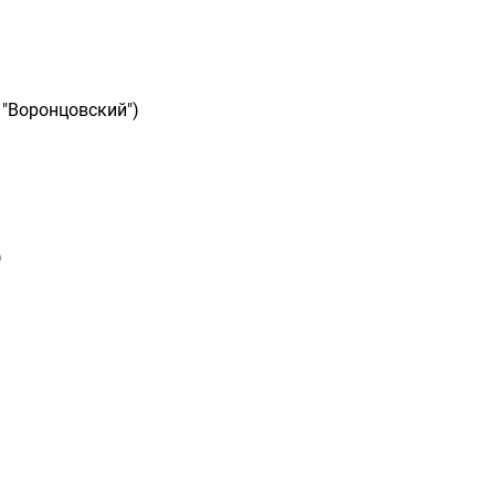
 "Воронцовский")
)