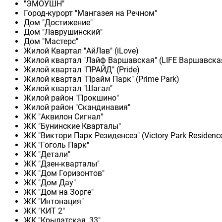
"ЭМОУШН"
Город-курорт "Мангазея на Речном"
Дом "Достижение"
Дом "Лаврушинский"
Дом "Мастерс"
Жилой Квартал "АйЛав" (iLove)
Жилой квартал "Лайф Варшавская" (LIFE Варшавска
Жилой квартал "ПРАЙД" (Pride)
Жилой квартал "Прайм Парк" (Prime Park)
Жилой квартал "Шагал"
Жилой район "Прокшино"
Жилой район "Скандинавия"
ЖК "Аквилон Сигнал"
ЖК "Бунинские Кварталы"
ЖК "Виктори Парк Резиденсез" (Victory Park Residenc
ЖК "Гоголь Парк"
ЖК "Детали"
ЖК "Дзен-кварталы"
ЖК "Дом Горизонтов"
ЖК "Дом Дау"
ЖК "Дом на Зорге"
ЖК "Интонация"
ЖК "КИТ 2"
ЖК "Крылатская, 33"