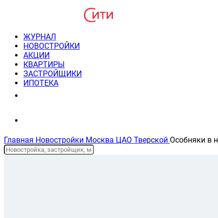
ЖУРНАЛ
НОВОСТРОЙКИ
АКЦИИ
КВАРТИРЫ
ЗАСТРОЙЩИКИ
ИПОТЕКА
8(495) 220-3043
Консультация пн-пт 9-21
Главная
Новостройки
Москва
ЦАО
Тверской
Особняки в н
Планировки и цены
На карте
Описание жк
Отзывы
Новостройки Москвы