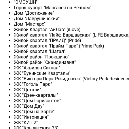
"ЭМОУШН"
Город-курорт "Мангазея на Речном"
Дом "Достижение"
Дом "Лаврушинский"
Дом "Мастерс"
Жилой Квартал "АйЛав" (iLove)
Жилой квартал "Лайф Варшавская" (LIFE Варшавска
Жилой квартал "ПРАЙД" (Pride)
Жилой квартал "Прайм Парк" (Prime Park)
Жилой квартал "Шагал"
Жилой район "Прокшино"
Жилой район "Скандинавия"
ЖК "Аквилон Сигнал"
ЖК "Бунинские Кварталы"
ЖК "Виктори Парк Резиденсез" (Victory Park Residenc
ЖК "Гоголь Парк"
ЖК "Детали"
ЖК "Дзен-кварталы"
ЖК "Дом Горизонтов"
ЖК "Дом Дау"
ЖК "Дом на Зорге"
ЖК "Интонация"
ЖК "КИТ 2"
ЖК "Крылатская, 33"