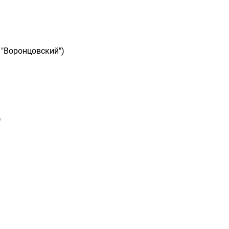
 "Воронцовский")
)