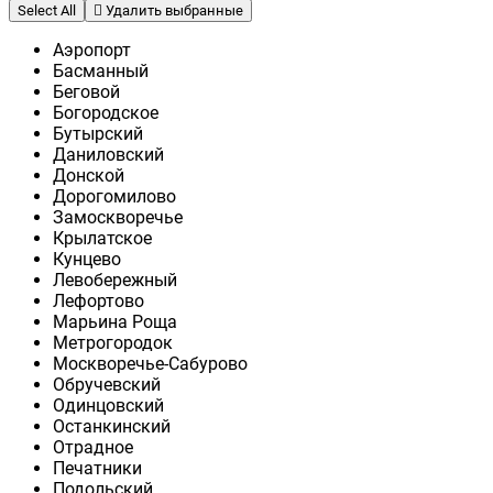
Select All
Удалить выбранные
Аэропорт
Басманный
Беговой
Богородское
Бутырский
Даниловский
Донской
Дорогомилово
Замоскворечье
Крылатское
Кунцево
Левобережный
Лефортово
Марьина Роща
Метрогородок
Москворечье-Сабурово
Обручевский
Одинцовский
Останкинский
Отрадное
Печатники
Подольский