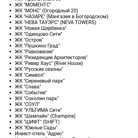
ЖК "МОМЕНТС"
ЖК "МОНС" (Огородный 20)
ЖК "НАЗАРЕ" (Мангазея в Богородском)
ЖК "НЕВА ТАУЭРС" (NEVA TOWERS)
ЖК "Новая Щербинка"
ЖК "Одинцово Сити"
ЖК "Остров"
ЖК "Пушкино Град"
ЖК "Равновесие"
ЖК "Резиденции Архитекторов"
ЖК "Ривер Хаус" (River Нouse)
ЖК "Русские сезоны"
ЖК "Символ"
ЖК "Сиреневый парк"
ЖК "Слава"
ЖК "Событие"
ЖК "Соколин парк"
ЖК "СОУЛ"
ЖК "УЛЬТИМА Сити"
ЖК "Шампайн" (Champine)
ЖК "ШИФТ" (SHIFT)
ЖК "Южные Сады"
Инвест-отель "Адрес"