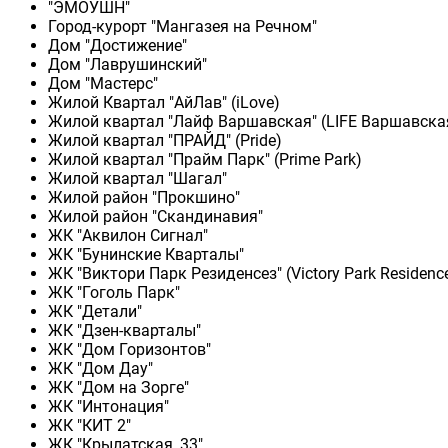
"ЭМОУШН"
Город-курорт "Мангазея на Речном"
Дом "Достижение"
Дом "Лаврушинский"
Дом "Мастерс"
Жилой Квартал "АйЛав" (iLove)
Жилой квартал "Лайф Варшавская" (LIFE Варшавска
Жилой квартал "ПРАЙД" (Pride)
Жилой квартал "Прайм Парк" (Prime Park)
Жилой квартал "Шагал"
Жилой район "Прокшино"
Жилой район "Скандинавия"
ЖК "Аквилон Сигнал"
ЖК "Бунинские Кварталы"
ЖК "Виктори Парк Резиденсез" (Victory Park Residenc
ЖК "Гоголь Парк"
ЖК "Детали"
ЖК "Дзен-кварталы"
ЖК "Дом Горизонтов"
ЖК "Дом Дау"
ЖК "Дом на Зорге"
ЖК "Интонация"
ЖК "КИТ 2"
ЖК "Крылатская, 33"