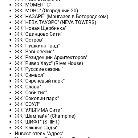
ЖК "МОМЕНТС"
ЖК "МОНС" (Огородный 20)
ЖК "НАЗАРЕ" (Мангазея в Богородском)
ЖК "НЕВА ТАУЭРС" (NEVA TOWERS)
ЖК "Новая Щербинка"
ЖК "Одинцово Сити"
ЖК "Остров"
ЖК "Пушкино Град"
ЖК "Равновесие"
ЖК "Резиденции Архитекторов"
ЖК "Ривер Хаус" (River Нouse)
ЖК "Русские сезоны"
ЖК "Символ"
ЖК "Сиреневый парк"
ЖК "Слава"
ЖК "Событие"
ЖК "Соколин парк"
ЖК "СОУЛ"
ЖК "УЛЬТИМА Сити"
ЖК "Шампайн" (Champine)
ЖК "ШИФТ" (SHIFT)
ЖК "Южные Сады"
Инвест-отель "Адрес"