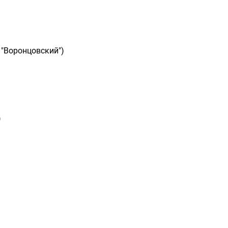
 "Воронцовский")
)