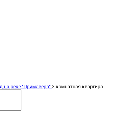
д на реке "Примавера"
2-комнатная квартира