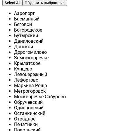
Select All
Удалить выбранные
Аэропорт
Басманный
Беговой
Богородское
Бутырский
Даниловский
Донской
Дорогомилово
Замоскворечье
Крылатское
Кунцево
Левобережный
Лефортово
Марьина Роща
Метрогородок
Москворечье-Сабурово
Обручевский
Одинцовский
Останкинский
Отрадное
Печатники
Подольский