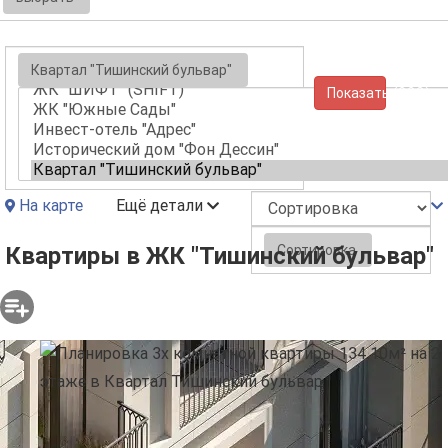
Квартал "Тишинский бульвар"
Показать (222)
На карте
Ещё детали
Сортировка
Квартиры в ЖК "Тишинский бульвар"