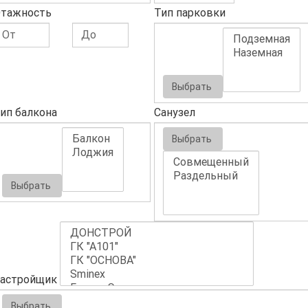
тажность
Тип парковки
Выбрать
ип балкона
Санузел
Выбрать
Выбрать
астройщик
Выбрать