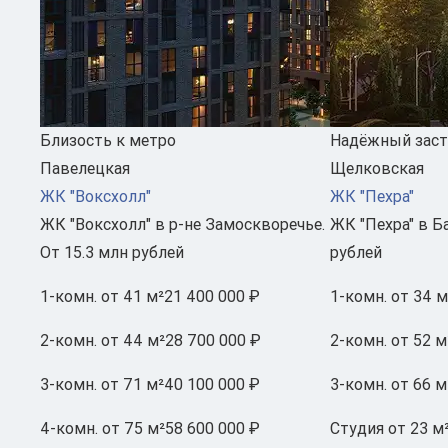
Близость к метро
Надёжный зас
Павелецкая
Щелковская
ЖК "Воксхолл"
ЖК "Пехра"
ЖК "Воксхолл" в р-не Замоскворечье.
ЖК "Пехра" в Б
От 15.3 млн рублей
рублей
1-комн.
от 41 м²
21 400 000 ₽
1-комн.
от 34 м
2-комн.
от 44 м²
28 700 000 ₽
2-комн.
от 52 м
3-комн.
от 71 м²
40 100 000 ₽
3-комн.
от 66 м
4-комн.
от 75 м²
58 600 000 ₽
Студия
от 23 м