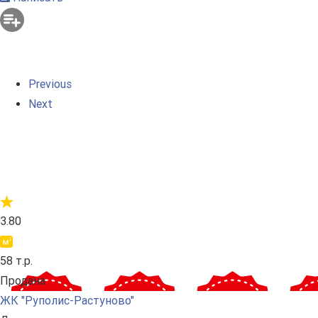
Previous
Next
3.80
58 т.р.
Продана
ЖК "Руполис-Растуново"