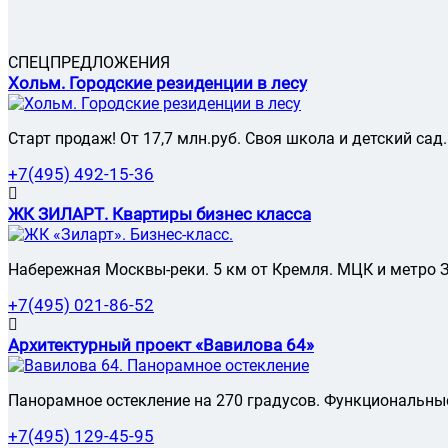
Бирюлево Западное
Белорусская
361
Голицыно
Богородское
393
Беляево
Дедовск
Развернуть
Братеево
Бибирево
Дзержинский
Бутырский
215
СПЕЦПРЕДЛОЖЕНИЯ
Библиотека имени Ленина
Дмитров
Вешняки
Хольм. Городские резиденции в лесу
Битцевский Парк
Домодедово
Внуково
Борисово
Дубна
Войковский
Боровицкая
Егорьевск
Воскресенский
Старт продаж! От 17,7 млн.руб. Своя школа и детский са
Боровское шоссе
Железнодорожный
Восточное Дегунино
Ботанический Сад
355
Жуковский
+7(495) 492-15-36
Восточное Измайлово
Братиславская
Звенигород
Восточный
Бульвар Адмирала Ушакова
Ивантеевка
Выхино-Жулебино
ЖК ЗИЛАРТ. Квартиры бизнес класса
Бульвар Дмитрия Донского
145
Истра
Гагаринский
Бульвар Рокоссовского
665
Кашира
Головинский
Бунинская аллея
178
Климовск
Набережная Москвы-реки. 5 км от Кремля. МЦК и метро З
Гольяново
Бутырская
217
Клин
Даниловский
494
ВДНХ
355
Коломна
+7(495) 021-86-52
Дмитровский
Варшавская
26
Дмитровский (Москва)
Верхние Лихоборы
Архитектурный проект «Вавилова 64»
Домодедовский
Владыкино
277
Донской
181
Водный Стадион
Дорогомилово
39
Войковская
Панорамное остекление на 270 градусов. Функциональны
Егорьевский
Волгоградский Проспект
3
Замоскворечье
10
Волжская
+7(495) 129-45-95
Западное Дегунино