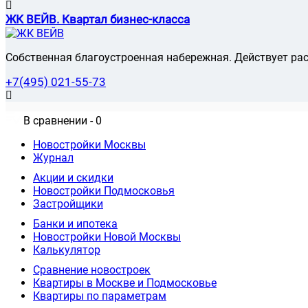
Волоколамская
Звенигородский
Воробьевы горы
ЖК ВЕЙВ. Квартал бизнес-класса
Зюзино
Воронцовская
494
Зябликово
Выставочная
296
Ивановское
Выхино
Собственная благоустроенная набережная. Действует рас
Измайлово
Говорово
Истринский
Горчакова ул.
39
+7(495) 021-55-73
Капотня
Давыдково
Каширский
Деловой центр
11
Клинский
Динамо
В сравнении -
0
Коломенский
Дмитровская
Коньково
Добрынинская
Новостройки Москвы
Коптево
Домодедовская
Журнал
Косино-Ухтомский
Дубровка
Котловка
Акции и скидки
Жулебино
Красногорский
Новостройки Подмосковья
ЗИЛ
Красносельский
Застройщики
Зюзино
493
Крылатское
413
Зябликово
Банки и ипотека
Измайловская
Новостройки Новой Москвы
Калужская
494
Калькулятор
Кантемировская
Сравнение новостроек
Каховская
26
Квартиры в Москве и Подмосковье
Каширская
Квартиры по параметрам
Киевская