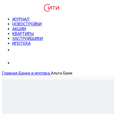
ЖУРНАЛ
НОВОСТРОЙКИ
АКЦИИ
КВАРТИРЫ
ЗАСТРОЙЩИКИ
ИПОТЕКА
8(495) 220-3043
Консультация пн-пт 9-21
Главная
Банки и ипотека
Альта Банк
Альта Банк
8(495) 225-27-77