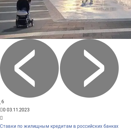
Предыдущее
След
6
0
03.11.2023
Ставки по жилищным кредитам в российских банках