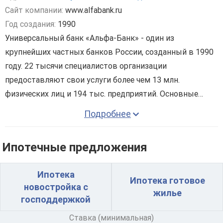
Сайт компании:
www.alfabank.ru
Год создания:
1990
Универсальный банк «Альфа-Банк» - один из
крупнейших частных банков России, созданный в 1990
году. 22 тысячи специалистов организации
предоставляют свои услуги более чем 13 млн.
физических лиц и 194 тыс. предприятий. Основные
принципы работы предприятия – свобода, надежность
Подробнее
и технологичность.
«Альфа-Банк» предоставляет свои услуги практически
Ипотечные предложения
во всех сферах современной банковской деятельности:
• выдача и обслуживание банковских карт;
Ипотека
• осуществление банковских операций, в том числе
Ипотека готовое
новостройка с
денежных переводов;
жилье
господдержкой
• выдача потребительских кредитов;
Ставка (минимальная)
• депозитарная деятельность;