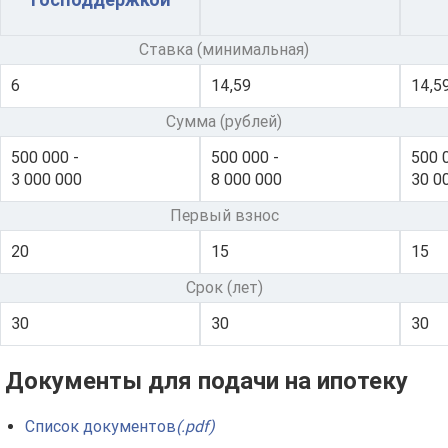
• оформить зарплатный проект;
• осуществлять банковские операции дистанционно
Ставка (минимальная)
посредством интернет-банкинга.
6
14,59
14,5
Банк «Открытие» предоставляет возможность
Сумма (рублей)
клиентам приобрести жилье в кредит под залог
имеющейся недвижимости, а также взять заем на
500 000 -
500 000 -
500 
3 000 000
8 000 000
30 0
капитальный ремонт квартиры. Учреждение
рассматривает возможность погашения кредита
Первый взнос
средствами материнского капитала, а также проводит
20
15
15
рефинансирование займов. Минимальная годовая
Срок (лет)
ставка при оформлении кредита с государственной
поддержкой на покупку жилья
в
30
30
30
новостройке
составляет от 8,8%.
Документы для подачи на ипотеку
На сегодняшний день основным акционером банка
Открытия является Банк России с долей уставного
Список документов
(.pdf)
капитала 99,99%.