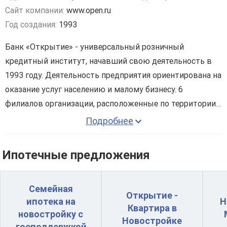
Сайт компании:
www.open.ru
Год создания:
1993
Банк «Открытие» - универсальный розничный
кредитный институт, начавший свою деятельность в
1993 году. Деятельность предприятия ориентирована на
оказание услуг населению и малому бизнесу. 6
филиалов организации, расположенные по территории
30 регионов страны, позволяют обслуживать около 1,9
Подробнее
млн. частных лиц и порядка 20 тыс. компаний. Штаб
Клиенты банка «Открытие» имеют возможность
банка состоит из 7 тысяч высококвалифицированных
воспользоваться следующими услугами:
Ипотечные предложения
специалистов.
• получить банковскую карту и проводить операции по
ней;
Семейная
• получить потребительский кредит;
Открытие -
ипотека на
Н
• оформить ипотечный кредит;
Квартира в
новостройку с
• открыть вклад;
Новостройке
господдержкой