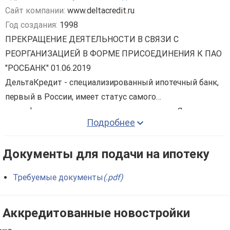
Сайт компании:
www.deltacredit.ru
Год создания:
1998
ПРЕКРАЩЕНИЕ ДЕЯТЕЛЬНОСТИ В СВЯЗИ С
РЕОРГАНИЗАЦИЕЙ В ФОРМЕ ПРИСОЕДИНЕНИЯ К ПАО
"РОСБАНК" 01.06.2019
ДельтаКредит - специализированный ипотечный банк,
первый в России, имеет статус самого
квалифицированного по вопросам ипотеки. Являемся
Подробнее
профессионалом в сфере работы с ипотечными
кредитами, имея максимальный процент отдачи от
Документы для подачи на ипотеку
каждого работника. Результат работы DeltaCredit –
продукт, созданный с вниманием ко всем
Требуемые документы
(.pdf)
особенностям ипотечного кредитования и имея
базирования опыта качественного результата -
Аккредитованные новостройки
закрепленного годами. DeltaCredit - почему именно этот
банк? Основные продукты: - Кредитование всех видов