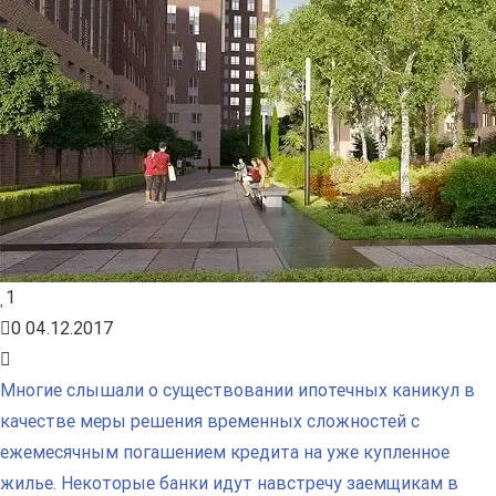
1
0
04.12.2017
Многие слышали о существовании ипотечных каникул в
качестве меры решения временных сложностей с
ежемесячным погашением кредита на уже купленное
жилье. Некоторые банки идут навстречу заемщикам в