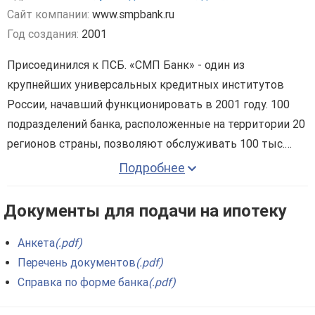
Сайт компании:
www.smpbank.ru
Год создания:
2001
Присоединился к ПСБ. «СМП Банк» - один из
крупнейших универсальных кредитных институтов
России, начавший функционировать в 2001 году. 100
подразделений банка, расположенные на территории 20
регионов страны, позволяют обслуживать 100 тыс.
частных лиц и 11 тыс. компаний. Штаб предприятия
Подробнее
состоит из 2700 высококвалифицированных
сотрудников. Основной принцип работы «СМП Банка» -
Документы для подачи на ипотеку
надежность.
Клиенты «СМП Банка» могут воспользоваться
Анкета
(.pdf)
следующим спектром услуг:
Перечень документов
(.pdf)
• размещение вкладов;
Справка по форме банка
(.pdf)
• выдача банковских карт;