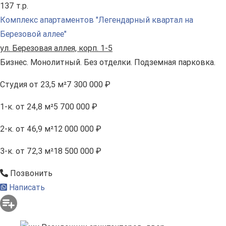
длительный срок кредитования (до 20 лет).
137 т.р.
Комплекс апартаментов "Легендарный квартал на
Березовой аллее"
ул. Березовая аллея, корп. 1-5
Бизнес. Монолитный. Без отделки. Подземная парковка.
Студия
от 23,5 м²
7 300 000 ₽
1-к.
от 24,8 м²
5 700 000 ₽
2-к.
от 46,9 м²
12 000 000 ₽
3-к.
от 72,3 м²
18 500 000 ₽
Позвонить
Написать