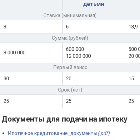
детьми
Подмосковье. На данный момент организация занимает
достойное место в списке самых крупных и
Ставка (минимальная)
прибыльных банков Российской Федерации и смело
8
6
18,9
удерживает свои позиции на протяжении длительного
Сумма (рублей)
времени.
600 000
500 
8 000 000
12 000 000
20 0
Первый взнос
30
20
15
Срок (лет)
25
25
25
Документы для подачи на ипотеку
Ипотечное кредитование_документы
(.pdf)