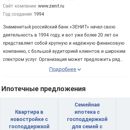
Сайт компании:
www.zenit.ru
Год создания:
1994
Знаменитый российский банк «ЗЕНИТ» начал свою
деятельность в 1994 году, и вот уже более 20 лет он
представляет собой крупную и надёжную финансовую
компанию, с большой аудиторией клиентов и широким
спектром услуг. Организация может предложить ряд
экономических услуг, среди которых комплексное
Подробнее
обслуживание корпоративных клиентов, открывающее
Сегодня банк «ЗЕНИТ» может предложить своему
новые перспективы для более эффективного развития
клиенту целый список эффективных банковских
Ипотечные предложения
малого и среднего бизнеса. В рядах компании работают
программ, включая вклады, ипотеку, сейфовые ячейки,
только квалифицированные специалисты, которые
кредитные карты и другие. Ещё одним направлением
Семейная
постоянно трудятся над разработкой новых форм и
данного банка, есть инвестирование вкладов в
Квартира в
ипотека с
услуг, способных обеспечить клиенту максимальную
развитие строительства новостроек под создание
новостройке с
господдержкой
финансовую безопасность и независимость.
новых квадратных метров в Москве и ближайшем
господдержкой
для семей с